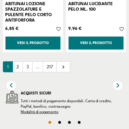
ABITUNAI LOZIONE
ABITUNAI LUCIDANTE
SPAZZOLATURE E
PELO ML. 100
PULENTE PELO CORTO
ANTIFORFORA
Prezzo
Prezzo
6,85 €
9,96 €
VEDI IL PRODOTTO
VEDI IL PRODOTTO

Successivo
1
2
3
…
217


ACQUISTI SICURI
Tutti i metodi di pagamento disponibili. Carta di credito,
PayPal, bonifico, contrassegno
Modalità di pagamento