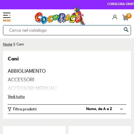
CONSEGNA GRATUITA SOPRA 
0
MENU
Home
Cani
Cani
ABBIGLIAMENTO
ACCESSORI
ACCESSORI MEDICALI
ALIMENTI SECCHI
Vedi tutto
ALIMENTI UMIDI
Filtra prodotti
ANTIPARASSITARI
CIOTOLE
CUCCE ESTERNO