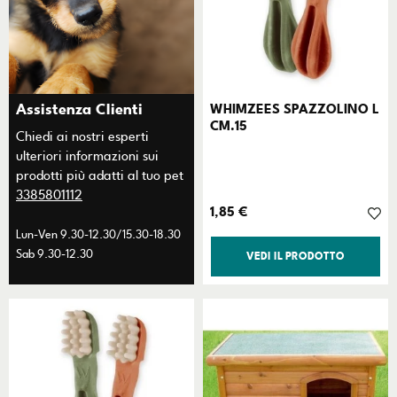
Assistenza Clienti
WHIMZEES SPAZZOLINO L
CM.15
Chiedi ai nostri esperti
ulteriori informazioni sui
prodotti più adatti al tuo pet
3385801112
Prezzo
1,85 €
Lun-Ven 9.30-12.30/15.30-18.30
Sab 9.30-12.30
VEDI IL PRODOTTO