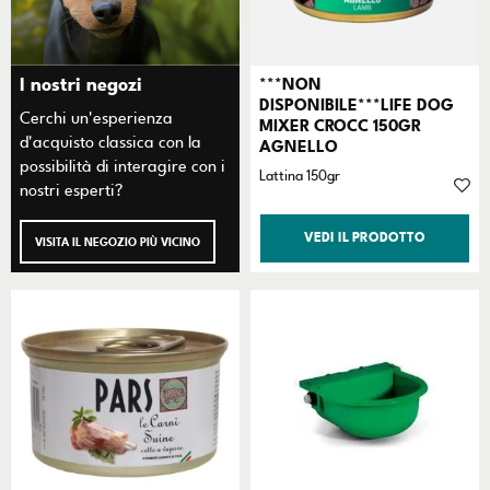
I nostri negozi
***NON
DISPONIBILE***LIFE DOG
Cerchi un'esperienza
MIXER CROCC 150GR
d'acquisto classica con la
AGNELLO
possibilità di interagire con i
Lattina 150gr
nostri esperti?
VEDI IL PRODOTTO
VISITA IL NEGOZIO PIÙ VICINO