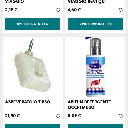
VIAGGIO
VIAGGIO BEVI QUI
Prezzo
Prezzo
2,19 €
4,60 €
VEDI IL PRODOTTO
VEDI IL PRODOTTO
ABBEVERATOIO TIRSO
ABITUN DETERGENTE
OCCHI MUSO
Prezzo
Prezzo
21,50 €
8,09 €