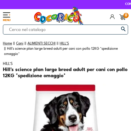
CONSEGNA GRAT
0
MENU
Home
Cani
ALIMENTI SECCHI
HILL'S
Hill's science plan large breed adult per cani con pollo 12KG *spedizione
omaggio*
HILL'S
Hill's science plan large breed adult per cani con pollo
12KG *spedizione omaggio*