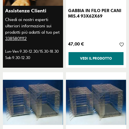
Assistenza Clienti
GABBIA IN FILO PER CANI
MIS.4 93X62X69
Chiedi ai nostri esperti
ulteriori informazioni sui
prodotti più adatti al tuo pet
3385801112
Prezzo
47,00 €
Lun-Ven 9.30-12.30/15.30-18.30
Sab 9.30-12.30
VEDI IL PRODOTTO