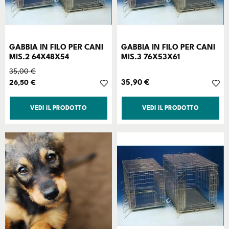
GABBIA IN FILO PER CANI
GABBIA IN FILO PER CANI
MIS.2 64X48X54
MIS.3 76X53X61
Prezzo base
35,00 €
Prezzo
Prezzo
35,90 €
26,50 €
VEDI IL PRODOTTO
VEDI IL PRODOTTO