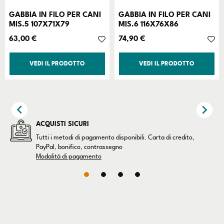
GABBIA IN FILO PER CANI
GABBIA IN FILO PER CANI
MIS.5 107X71X79
MIS.6 116X76X86
Prezzo
Prezzo
63,00 €
74,90 €
VEDI IL PRODOTTO
VEDI IL PRODOTTO


ACQUISTI SICURI
Tutti i metodi di pagamento disponibili. Carta di credito,
PayPal, bonifico, contrassegno
Modalità di pagamento